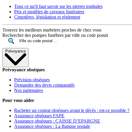
Tous ce qu'il faut savoir sur les pierres tombales
Prix et modèles de caveaux funéraires
Cimetières, législiation et réglement
Trouvez les meilleurs marbriers proches de chez vous
Rechercher des pompes funèbres par ville ou code postal
Prévoyance
Prévoyance obsèques
Prévision obsèques
Demander des devis comparatifs
Nos partenaires
Pour vous aider
Racheter un contrat obsèques avant le décès : est-ce possible ?
Assurance obsèques FAPE
Assurance obsèques : CAISSE D’EPARGNE
Assurance obsèques : La Banque postale