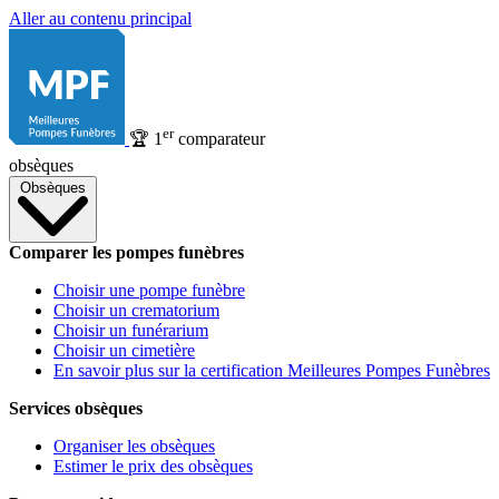
Aller au contenu principal
er
🏆
1
comparateur
obsèques
Obsèques
Comparer les pompes funèbres
Choisir une pompe funèbre
Choisir un crematorium
Choisir un funérarium
Choisir un cimetière
En savoir plus sur la certification Meilleures Pompes Funèbres
Services obsèques
Organiser les obsèques
Estimer le prix des obsèques