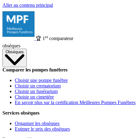
Aller au contenu principal
er
🏆
1
comparateur
obsèques
Obsèques
Comparer les pompes funèbres
Choisir une pompe funèbre
Choisir un crematorium
Choisir un funérarium
Choisir un cimetière
En savoir plus sur la certification Meilleures Pompes Funèbres
Services obsèques
Organiser les obsèques
Estimer le prix des obsèques