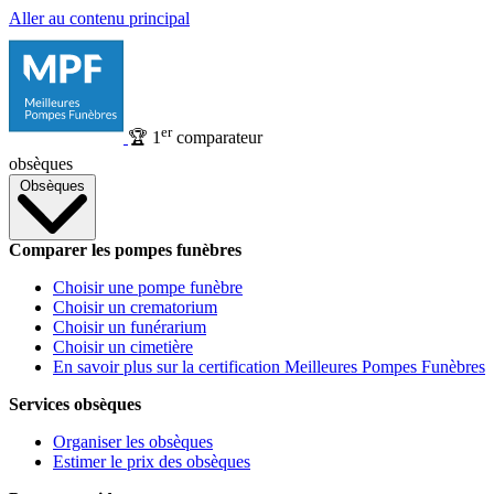
Aller au contenu principal
er
🏆
1
comparateur
obsèques
Obsèques
Comparer les pompes funèbres
Choisir une pompe funèbre
Choisir un crematorium
Choisir un funérarium
Choisir un cimetière
En savoir plus sur la certification Meilleures Pompes Funèbres
Services obsèques
Organiser les obsèques
Estimer le prix des obsèques