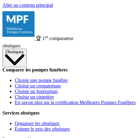
Aller au contenu principal
er
🏆
1
comparateur
obsèques
Obsèques
Comparer les pompes funèbres
Choisir une pompe funèbre
Choisir un crematorium
Choisir un funérarium
Choisir un cimetière
En savoir plus sur la certification Meilleures Pompes Funèbres
Services obsèques
Organiser les obsèques
Estimer le prix des obsèques