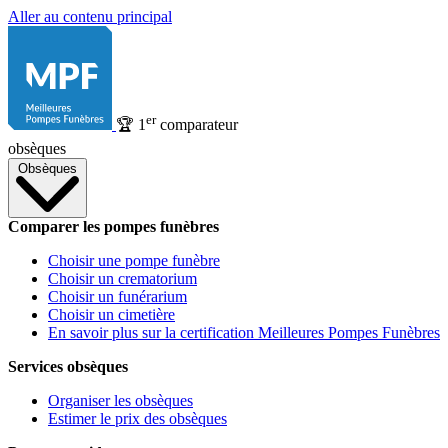
Aller au contenu principal
er
🏆
1
comparateur
obsèques
Obsèques
Comparer les pompes funèbres
Choisir une pompe funèbre
Choisir un crematorium
Choisir un funérarium
Choisir un cimetière
En savoir plus sur la certification Meilleures Pompes Funèbres
Services obsèques
Organiser les obsèques
Estimer le prix des obsèques