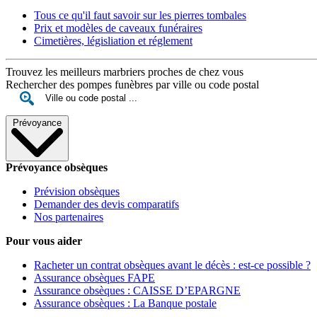
Tous ce qu'il faut savoir sur les pierres tombales
Prix et modèles de caveaux funéraires
Cimetières, législiation et réglement
Trouvez les meilleurs marbriers proches de chez vous
Rechercher des pompes funèbres par ville ou code postal
Prévoyance
Prévoyance obsèques
Prévision obsèques
Demander des devis comparatifs
Nos partenaires
Pour vous aider
Racheter un contrat obsèques avant le décès : est-ce possible ?
Assurance obsèques FAPE
Assurance obsèques : CAISSE D’EPARGNE
Assurance obsèques : La Banque postale