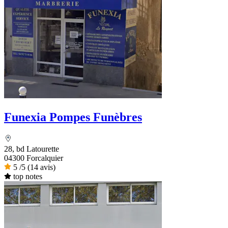
Funexia Pompes Funèbres
28, bd Latourette
04300 Forcalquier
5
/5
(14 avis)
top notes