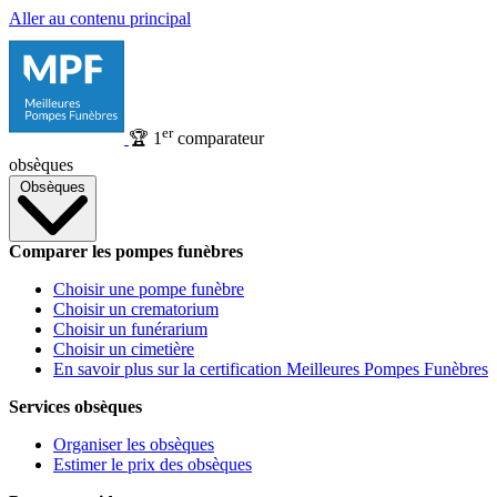
Aller au contenu principal
er
🏆
1
comparateur
obsèques
Obsèques
Comparer les pompes funèbres
Choisir une pompe funèbre
Choisir un crematorium
Choisir un funérarium
Choisir un cimetière
En savoir plus sur la certification Meilleures Pompes Funèbres
Services obsèques
Organiser les obsèques
Estimer le prix des obsèques