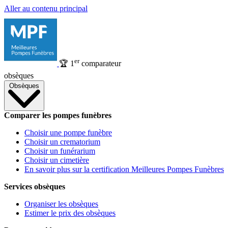
Aller au contenu principal
er
🏆
1
comparateur
obsèques
Obsèques
Comparer les pompes funèbres
Choisir une pompe funèbre
Choisir un crematorium
Choisir un funérarium
Choisir un cimetière
En savoir plus sur la certification Meilleures Pompes Funèbres
Services obsèques
Organiser les obsèques
Estimer le prix des obsèques