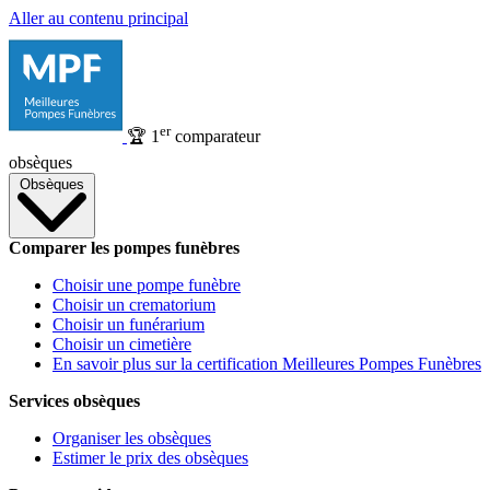
Aller au contenu principal
er
🏆
1
comparateur
obsèques
Obsèques
Comparer les pompes funèbres
Choisir une pompe funèbre
Choisir un crematorium
Choisir un funérarium
Choisir un cimetière
En savoir plus sur la certification Meilleures Pompes Funèbres
Services obsèques
Organiser les obsèques
Estimer le prix des obsèques