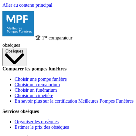
Aller au contenu principal
er
🏆
1
comparateur
obsèques
Obsèques
Comparer les pompes funèbres
Choisir une pompe funèbre
Choisir un crematorium
Choisir un funérarium
Choisir un cimetière
En savoir plus sur la certification Meilleures Pompes Funèbres
Services obsèques
Organiser les obsèques
Estimer le prix des obsèques