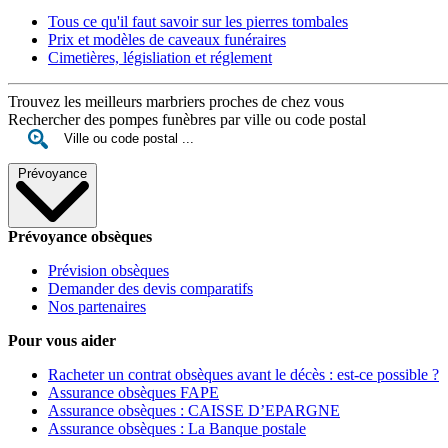
Tous ce qu'il faut savoir sur les pierres tombales
Prix et modèles de caveaux funéraires
Cimetières, législiation et réglement
Trouvez les meilleurs marbriers proches de chez vous
Rechercher des pompes funèbres par ville ou code postal
Prévoyance
Prévoyance obsèques
Prévision obsèques
Demander des devis comparatifs
Nos partenaires
Pour vous aider
Racheter un contrat obsèques avant le décès : est-ce possible ?
Assurance obsèques FAPE
Assurance obsèques : CAISSE D’EPARGNE
Assurance obsèques : La Banque postale