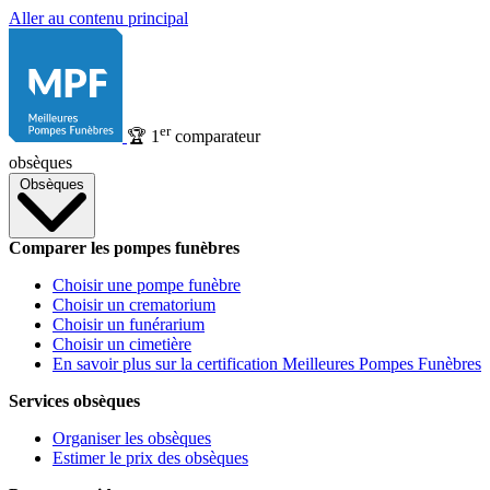
Aller au contenu principal
er
🏆
1
comparateur
obsèques
Obsèques
Comparer les pompes funèbres
Choisir une pompe funèbre
Choisir un crematorium
Choisir un funérarium
Choisir un cimetière
En savoir plus sur la certification Meilleures Pompes Funèbres
Services obsèques
Organiser les obsèques
Estimer le prix des obsèques