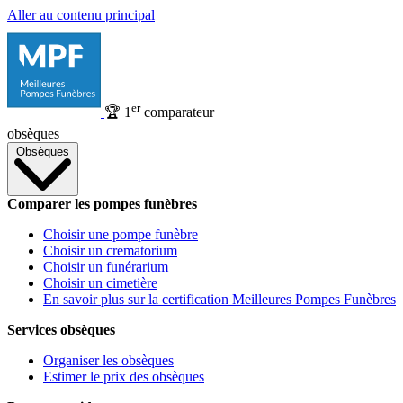
Aller au contenu principal
er
🏆
1
comparateur
obsèques
Obsèques
Comparer les pompes funèbres
Choisir une pompe funèbre
Choisir un crematorium
Choisir un funérarium
Choisir un cimetière
En savoir plus sur la certification Meilleures Pompes Funèbres
Services obsèques
Organiser les obsèques
Estimer le prix des obsèques