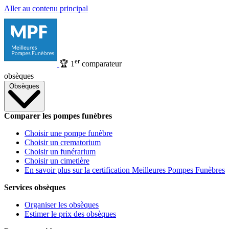
Aller au contenu principal
er
🏆
1
comparateur
obsèques
Obsèques
Comparer les pompes funèbres
Choisir une pompe funèbre
Choisir un crematorium
Choisir un funérarium
Choisir un cimetière
En savoir plus sur la certification Meilleures Pompes Funèbres
Services obsèques
Organiser les obsèques
Estimer le prix des obsèques