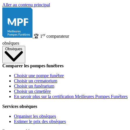
Aller au contenu principal
er
🏆
1
comparateur
obsèques
Obsèques
Comparer les pompes funèbres
Choisir une pompe funèbre
Choisir un crematorium
Choisir un funérarium
Choisir un cimetière
En savoir plus sur la certification Meilleures Pompes Funèbres
Services obsèques
Organiser les obsèques
Estimer le prix des obsèques