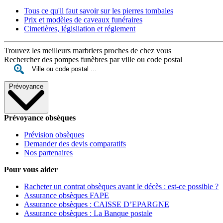
Tous ce qu'il faut savoir sur les pierres tombales
Prix et modèles de caveaux funéraires
Cimetières, législiation et réglement
Trouvez les meilleurs marbriers proches de chez vous
Rechercher des pompes funèbres par ville ou code postal
Prévoyance
Prévoyance obsèques
Prévision obsèques
Demander des devis comparatifs
Nos partenaires
Pour vous aider
Racheter un contrat obsèques avant le décès : est-ce possible ?
Assurance obsèques FAPE
Assurance obsèques : CAISSE D’EPARGNE
Assurance obsèques : La Banque postale