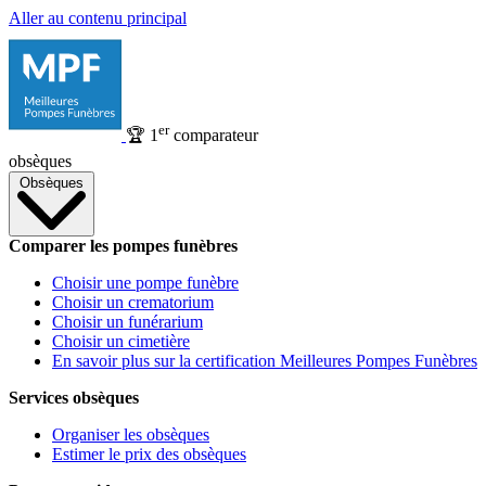
Aller au contenu principal
er
🏆
1
comparateur
obsèques
Obsèques
Comparer les pompes funèbres
Choisir une pompe funèbre
Choisir un crematorium
Choisir un funérarium
Choisir un cimetière
En savoir plus sur la certification Meilleures Pompes Funèbres
Services obsèques
Organiser les obsèques
Estimer le prix des obsèques