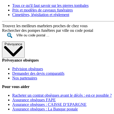
Tous ce qu'il faut savoir sur les pierres tombales
Prix et modèles de caveaux funéraires
Cimetières, législiation et réglement
Trouvez les meilleurs marbriers proches de chez vous
Rechercher des pompes funèbres par ville ou code postal
Prévoyance
Prévoyance obsèques
Prévision obsèques
Demander des devis comparatifs
Nos partenaires
Pour vous aider
Racheter un contrat obsèques avant le décès : est-ce possible ?
Assurance obsèques FAPE
Assurance obsèques : CAISSE D’EPARGNE
Assurance obsèques : La Banque postale