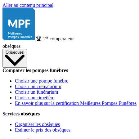
Aller au contenu principal
er
🏆
1
comparateur
obsèques
Obsèques
Comparer les pompes funèbres
Choisir une pompe funèbre
Choisir un crematorium
Choisir un funérarium
Choisir un cimetière
En savoir plus sur la certification Meilleures Pompes Funèbres
Services obsèques
Organiser les obsèques
Estimer le prix des obsèques