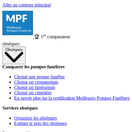
Aller au contenu principal
er
🏆
1
comparateur
obsèques
Obsèques
Comparer les pompes funèbres
Choisir une pompe funèbre
Choisir un crematorium
Choisir un funérarium
Choisir un cimetière
En savoir plus sur la certification Meilleures Pompes Funèbres
Services obsèques
Organiser les obsèques
Estimer le prix des obsèques