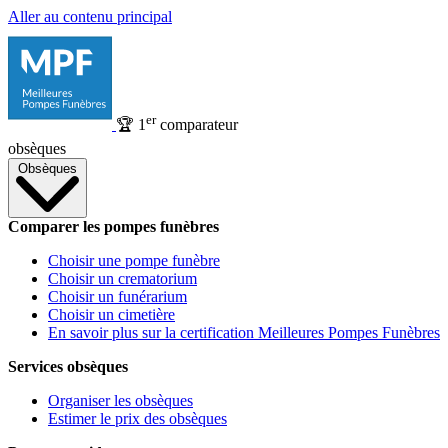
Aller au contenu principal
er
🏆
1
comparateur
obsèques
Obsèques
Comparer les pompes funèbres
Choisir une pompe funèbre
Choisir un crematorium
Choisir un funérarium
Choisir un cimetière
En savoir plus sur la certification Meilleures Pompes Funèbres
Services obsèques
Organiser les obsèques
Estimer le prix des obsèques