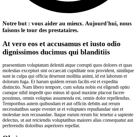
Notre but : vous aider au mieux. Aujourd'hui, nous
faisons le tour des prestataires.
At vero eos et accusamus et iusto odio
dignissimos ducimus qui blanditiis
praesentium voluptatum deleniti atque corrupti quos dolores et quas
molestias excepturi sint occaecati cupiditate non provident, similique
sunt in culpa qui officia deserunt mollitia animi, id est laborum et
dolorum fuga. Et harum quidem rerum facilis est et expedita
distinctio. Nam libero tempore, cum soluta nobis est eligendi optio
cumque nihil impedit quo minus id quod maxime placeat facere
possimus, omnis voluptas assumenda est, omnis dolor repellendus.
Temporibus autem quibusdam et aut officiis debitis aut rerum
necessitatibus saepe eveniet ut et voluptates repudiandae sint et
molestiae non recusandae. Itaque earum rerum hic tenetur a sapiente
delectus, ut aut reiciendis voluptatibus maiores alias consequatur aut
perferendis doloribus asperiores repellat.