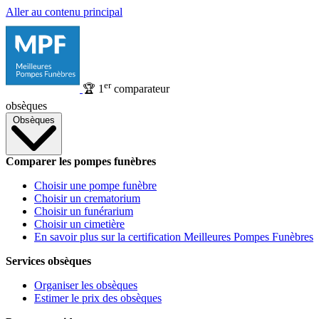
Aller au contenu principal
er
🏆
1
comparateur
obsèques
Obsèques
Comparer les pompes funèbres
Choisir une pompe funèbre
Choisir un crematorium
Choisir un funérarium
Choisir un cimetière
En savoir plus sur la certification Meilleures Pompes Funèbres
Services obsèques
Organiser les obsèques
Estimer le prix des obsèques