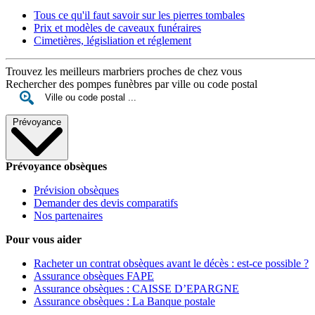
Tous ce qu'il faut savoir sur les pierres tombales
Prix et modèles de caveaux funéraires
Cimetières, législiation et réglement
Trouvez les meilleurs marbriers proches de chez vous
Rechercher des pompes funèbres par ville ou code postal
Prévoyance
Prévoyance obsèques
Prévision obsèques
Demander des devis comparatifs
Nos partenaires
Pour vous aider
Racheter un contrat obsèques avant le décès : est-ce possible ?
Assurance obsèques FAPE
Assurance obsèques : CAISSE D’EPARGNE
Assurance obsèques : La Banque postale