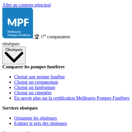
Aller au contenu principal
er
🏆
1
comparateur
obsèques
Obsèques
Comparer les pompes funèbres
Choisir une pompe funèbre
Choisir un crematorium
Choisir un funérarium
Choisir un cimetière
En savoir plus sur la certification Meilleures Pompes Funèbres
Services obsèques
Organiser les obsèques
Estimer le prix des obsèques