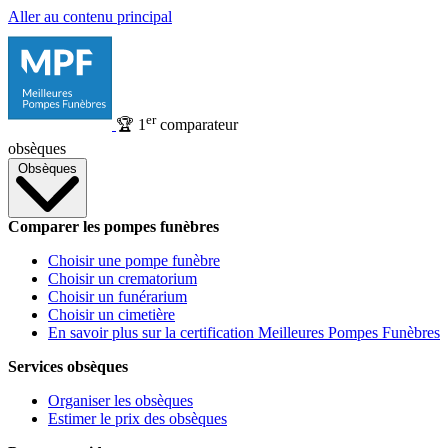
Aller au contenu principal
er
🏆
1
comparateur
obsèques
Obsèques
Comparer les pompes funèbres
Choisir une pompe funèbre
Choisir un crematorium
Choisir un funérarium
Choisir un cimetière
En savoir plus sur la certification Meilleures Pompes Funèbres
Services obsèques
Organiser les obsèques
Estimer le prix des obsèques