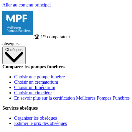
Aller au contenu principal
er
🏆
1
comparateur
obsèques
Obsèques
Comparer les pompes funèbres
Choisir une pompe funèbre
Choisir un crematorium
Choisir un funérarium
Choisir un cimetière
En savoir plus sur la certification Meilleures Pompes Funèbres
Services obsèques
Organiser les obsèques
Estimer le prix des obsèques