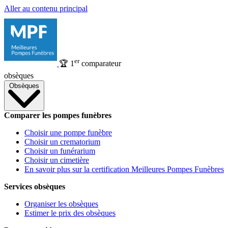
Aller au contenu principal
er
🏆
1
comparateur
obsèques
Obsèques
Comparer les pompes funèbres
Choisir une pompe funèbre
Choisir un crematorium
Choisir un funérarium
Choisir un cimetière
En savoir plus sur la certification Meilleures Pompes Funèbres
Services obsèques
Organiser les obsèques
Estimer le prix des obsèques