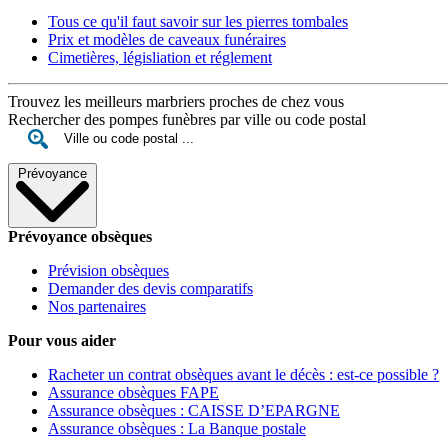
Tous ce qu'il faut savoir sur les pierres tombales
Prix et modèles de caveaux funéraires
Cimetières, législiation et réglement
Trouvez les meilleurs marbriers proches de chez vous
Rechercher des pompes funèbres par ville ou code postal
Prévoyance
Prévoyance obsèques
Prévision obsèques
Demander des devis comparatifs
Nos partenaires
Pour vous aider
Racheter un contrat obsèques avant le décès : est-ce possible ?
Assurance obsèques FAPE
Assurance obsèques : CAISSE D’EPARGNE
Assurance obsèques : La Banque postale