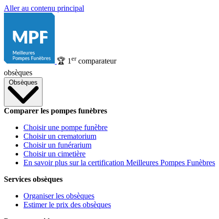
Aller au contenu principal
er
🏆
1
comparateur
obsèques
Obsèques
Comparer les pompes funèbres
Choisir une pompe funèbre
Choisir un crematorium
Choisir un funérarium
Choisir un cimetière
En savoir plus sur la certification Meilleures Pompes Funèbres
Services obsèques
Organiser les obsèques
Estimer le prix des obsèques