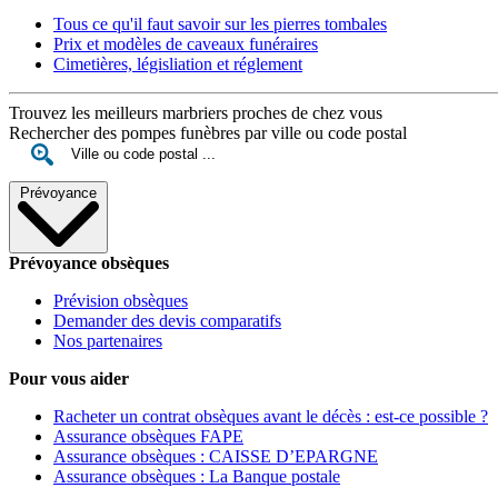
Tous ce qu'il faut savoir sur les pierres tombales
Prix et modèles de caveaux funéraires
Cimetières, législiation et réglement
Trouvez les meilleurs marbriers proches de chez vous
Rechercher des pompes funèbres par ville ou code postal
Prévoyance
Prévoyance obsèques
Prévision obsèques
Demander des devis comparatifs
Nos partenaires
Pour vous aider
Racheter un contrat obsèques avant le décès : est-ce possible ?
Assurance obsèques FAPE
Assurance obsèques : CAISSE D’EPARGNE
Assurance obsèques : La Banque postale