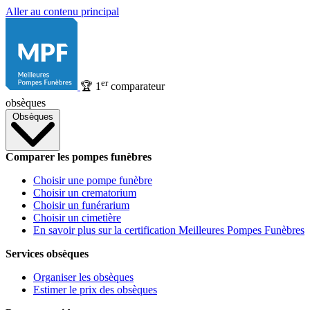
Aller au contenu principal
er
🏆
1
comparateur
obsèques
Obsèques
Comparer les pompes funèbres
Choisir une pompe funèbre
Choisir un crematorium
Choisir un funérarium
Choisir un cimetière
En savoir plus sur la certification Meilleures Pompes Funèbres
Services obsèques
Organiser les obsèques
Estimer le prix des obsèques