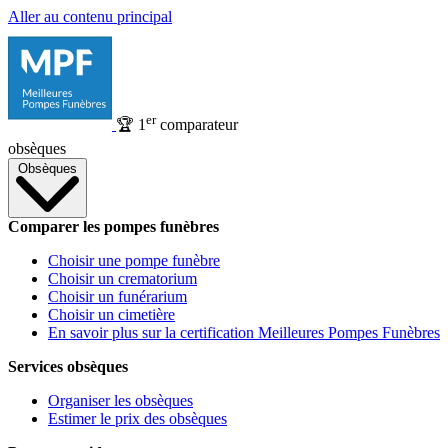
Aller au contenu principal
er
🏆
1
comparateur
obsèques
Obsèques
Comparer les pompes funèbres
Choisir une pompe funèbre
Choisir un crematorium
Choisir un funérarium
Choisir un cimetière
En savoir plus sur la certification Meilleures Pompes Funèbres
Services obsèques
Organiser les obsèques
Estimer le prix des obsèques