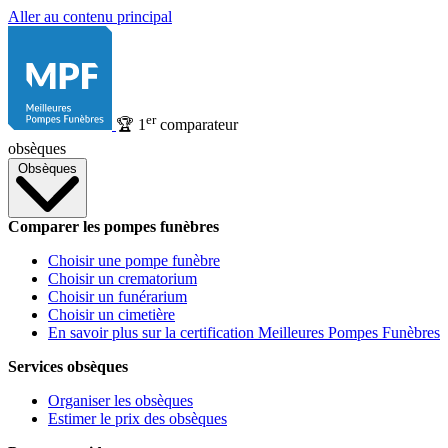
Aller au contenu principal
er
🏆
1
comparateur
obsèques
Obsèques
Comparer les pompes funèbres
Choisir une pompe funèbre
Choisir un crematorium
Choisir un funérarium
Choisir un cimetière
En savoir plus sur la certification Meilleures Pompes Funèbres
Services obsèques
Organiser les obsèques
Estimer le prix des obsèques