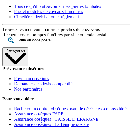
Tous ce qu'il faut savoir sur les pierres tombales
Prix et modèles de caveaux funéraires
Cimetières, législiation et réglement
Trouvez les meilleurs marbriers proches de chez vous
Rechercher des pompes funèbres par ville ou code postal
Prévoyance
Prévoyance obsèques
Prévision obsèques
Demander des devis comparatifs
Nos partenaires
Pour vous aider
Racheter un contrat obsèques avant le décès : est-ce possible ?
Assurance obsèques FAPE
Assurance obsèques : CAISSE D’EPARGNE
Assurance obsèques : La Banque postale