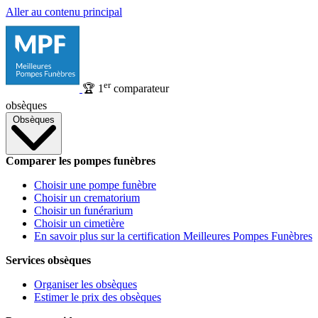
Aller au contenu principal
er
🏆
1
comparateur
obsèques
Obsèques
Comparer les pompes funèbres
Choisir une pompe funèbre
Choisir un crematorium
Choisir un funérarium
Choisir un cimetière
En savoir plus sur la certification Meilleures Pompes Funèbres
Services obsèques
Organiser les obsèques
Estimer le prix des obsèques