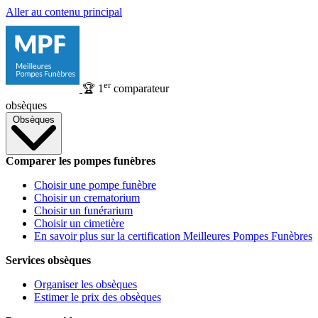
Aller au contenu principal
er
🏆
1
comparateur
obsèques
Obsèques
Comparer les pompes funèbres
Choisir une pompe funèbre
Choisir un crematorium
Choisir un funérarium
Choisir un cimetière
En savoir plus sur la certification Meilleures Pompes Funèbres
Services obsèques
Organiser les obsèques
Estimer le prix des obsèques