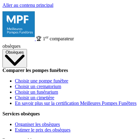
Aller au contenu principal
er
🏆
1
comparateur
obsèques
Obsèques
Comparer les pompes funèbres
Choisir une pompe funèbre
Choisir un crematorium
Choisir un funérarium
Choisir un cimetière
En savoir plus sur la certification Meilleures Pompes Funèbres
Services obsèques
Organiser les obsèques
Estimer le prix des obsèques