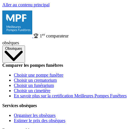
Aller au contenu principal
er
🏆
1
comparateur
obsèques
Obsèques
Comparer les pompes funèbres
Choisir une pompe funèbre
Choisir un crematorium
Choisir un funérarium
Choisir un cimetière
En savoir plus sur la certification Meilleures Pompes Funèbres
Services obsèques
Organiser les obsèques
Estimer le prix des obsèques