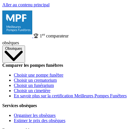
Aller au contenu principal
er
🏆
1
comparateur
obsèques
Obsèques
Comparer les pompes funèbres
Choisir une pompe funèbre
Choisir un crematorium
Choisir un funérarium
Choisir un cimetière
En savoir plus sur la certification Meilleures Pompes Funèbres
Services obsèques
Organiser les obsèques
Estimer le prix des obsèques