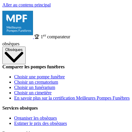
Aller au contenu principal
er
🏆
1
comparateur
obsèques
Obsèques
Comparer les pompes funèbres
Choisir une pompe funèbre
Choisir un crematorium
Choisir un funérarium
Choisir un cimetière
En savoir plus sur la certification Meilleures Pompes Funèbres
Services obsèques
Organiser les obsèques
Estimer le prix des obsèques