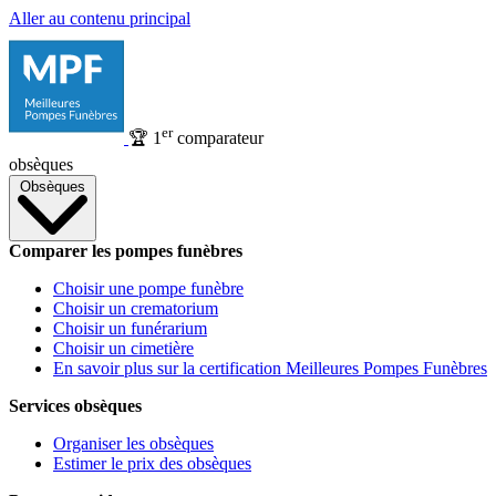
Aller au contenu principal
er
🏆
1
comparateur
obsèques
Obsèques
Comparer les pompes funèbres
Choisir une pompe funèbre
Choisir un crematorium
Choisir un funérarium
Choisir un cimetière
En savoir plus sur la certification Meilleures Pompes Funèbres
Services obsèques
Organiser les obsèques
Estimer le prix des obsèques