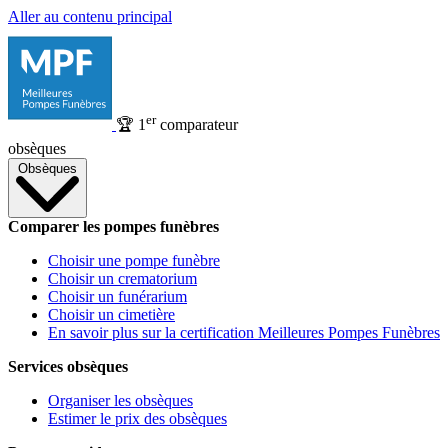
Aller au contenu principal
er
🏆
1
comparateur
obsèques
Obsèques
Comparer les pompes funèbres
Choisir une pompe funèbre
Choisir un crematorium
Choisir un funérarium
Choisir un cimetière
En savoir plus sur la certification Meilleures Pompes Funèbres
Services obsèques
Organiser les obsèques
Estimer le prix des obsèques