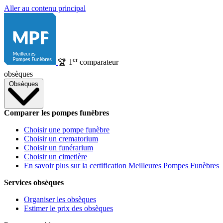
Aller au contenu principal
er
🏆
1
comparateur
obsèques
Obsèques
Comparer les pompes funèbres
Choisir une pompe funèbre
Choisir un crematorium
Choisir un funérarium
Choisir un cimetière
En savoir plus sur la certification Meilleures Pompes Funèbres
Services obsèques
Organiser les obsèques
Estimer le prix des obsèques