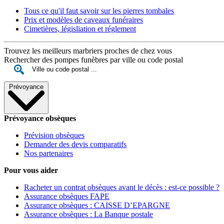
Tous ce qu'il faut savoir sur les pierres tombales
Prix et modèles de caveaux funéraires
Cimetières, législiation et réglement
Trouvez les meilleurs marbriers proches de chez vous
Rechercher des pompes funèbres par ville ou code postal
Prévoyance
Prévoyance obsèques
Prévision obsèques
Demander des devis comparatifs
Nos partenaires
Pour vous aider
Racheter un contrat obsèques avant le décès : est-ce possible ?
Assurance obsèques FAPE
Assurance obsèques : CAISSE D’EPARGNE
Assurance obsèques : La Banque postale