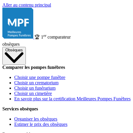
Aller au contenu principal
er
🏆
1
comparateur
obsèques
Obsèques
Comparer les pompes funèbres
Choisir une pompe funèbre
Choisir un crematorium
Choisir un funérarium
Choisir un cimetière
En savoir plus sur la certification Meilleures Pompes Funèbres
Services obsèques
Organiser les obsèques
Estimer le prix des obsèques