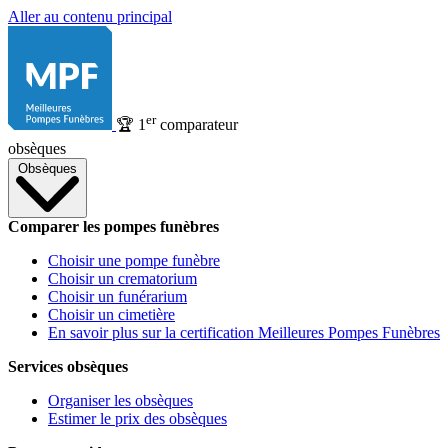
Aller au contenu principal
er
🏆
1
comparateur
obsèques
Obsèques
Comparer les pompes funèbres
Choisir une pompe funèbre
Choisir un crematorium
Choisir un funérarium
Choisir un cimetière
En savoir plus sur la certification Meilleures Pompes Funèbres
Services obsèques
Organiser les obsèques
Estimer le prix des obsèques