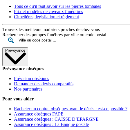
Tous ce qu'il faut savoir sur les pierres tombales
Prix et modèles de caveaux funéraires
Cimetières, législiation et réglement
Trouvez les meilleurs marbriers proches de chez vous
Rechercher des pompes funèbres par ville ou code postal
Prévoyance
Prévoyance obsèques
Prévision obsèques
Demander des devis comparatifs
Nos partenaires
Pour vous aider
Racheter un contrat obsèques avant le décès : est-ce possible ?
Assurance obsèques FAPE
Assurance obsèques : CAISSE D’EPARGNE
Assurance obsèques : La Banque postale