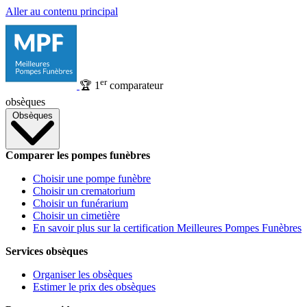
Aller au contenu principal
er
🏆
1
comparateur
obsèques
Obsèques
Comparer les pompes funèbres
Choisir une pompe funèbre
Choisir un crematorium
Choisir un funérarium
Choisir un cimetière
En savoir plus sur la certification Meilleures Pompes Funèbres
Services obsèques
Organiser les obsèques
Estimer le prix des obsèques