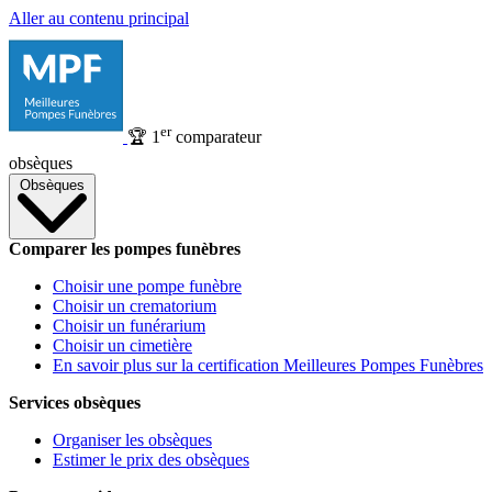
Aller au contenu principal
er
🏆
1
comparateur
obsèques
Obsèques
Comparer les pompes funèbres
Choisir une pompe funèbre
Choisir un crematorium
Choisir un funérarium
Choisir un cimetière
En savoir plus sur la certification Meilleures Pompes Funèbres
Services obsèques
Organiser les obsèques
Estimer le prix des obsèques