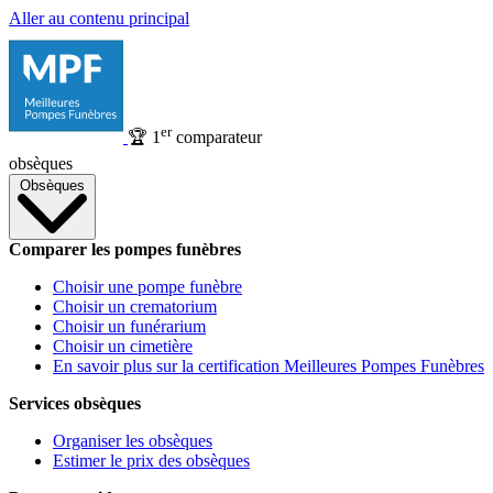
Aller au contenu principal
er
🏆
1
comparateur
obsèques
Obsèques
Comparer les pompes funèbres
Choisir une pompe funèbre
Choisir un crematorium
Choisir un funérarium
Choisir un cimetière
En savoir plus sur la certification Meilleures Pompes Funèbres
Services obsèques
Organiser les obsèques
Estimer le prix des obsèques