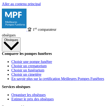
Aller au contenu principal
er
🏆
1
comparateur
obsèques
Obsèques
Comparer les pompes funèbres
Choisir une pompe funèbre
Choisir un crematorium
Choisir un funérarium
Choisir un cimetière
En savoir plus sur la certification Meilleures Pompes Funèbres
Services obsèques
Organiser les obsèques
Estimer le prix des obsèques