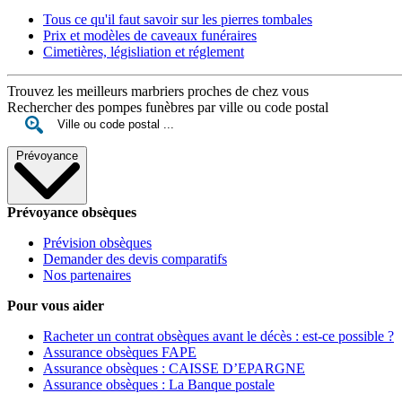
Tous ce qu'il faut savoir sur les pierres tombales
Prix et modèles de caveaux funéraires
Cimetières, législiation et réglement
Trouvez les meilleurs marbriers proches de chez vous
Rechercher des pompes funèbres par ville ou code postal
Prévoyance
Prévoyance obsèques
Prévision obsèques
Demander des devis comparatifs
Nos partenaires
Pour vous aider
Racheter un contrat obsèques avant le décès : est-ce possible ?
Assurance obsèques FAPE
Assurance obsèques : CAISSE D’EPARGNE
Assurance obsèques : La Banque postale