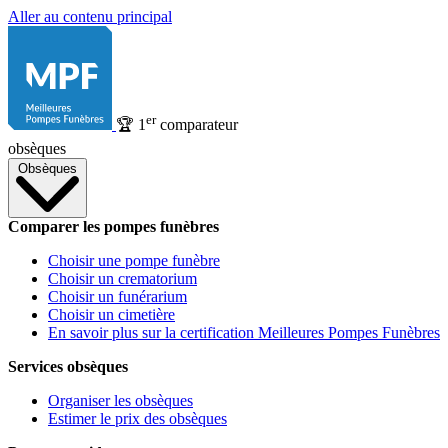
Aller au contenu principal
er
🏆
1
comparateur
obsèques
Obsèques
Comparer les pompes funèbres
Choisir une pompe funèbre
Choisir un crematorium
Choisir un funérarium
Choisir un cimetière
En savoir plus sur la certification Meilleures Pompes Funèbres
Services obsèques
Organiser les obsèques
Estimer le prix des obsèques