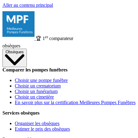
Aller au contenu principal
er
🏆
1
comparateur
obsèques
Obsèques
Comparer les pompes funèbres
Choisir une pompe funèbre
Choisir un crematorium
Choisir un funérarium
Choisir un cimetière
En savoir plus sur la certification Meilleures Pompes Funèbres
Services obsèques
Organiser les obsèques
Estimer le prix des obsèques