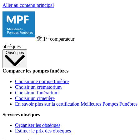
Aller au contenu principal
er
🏆
1
comparateur
obsèques
Obsèques
Comparer les pompes funèbres
Choisir une pompe funèbre
Choisir un crematorium
Choisir un funérarium
Choisir un cimetière
En savoir plus sur la certification Meilleures Pompes Funèbres
Services obsèques
Organiser les obsèques
Estimer le prix des obsèques