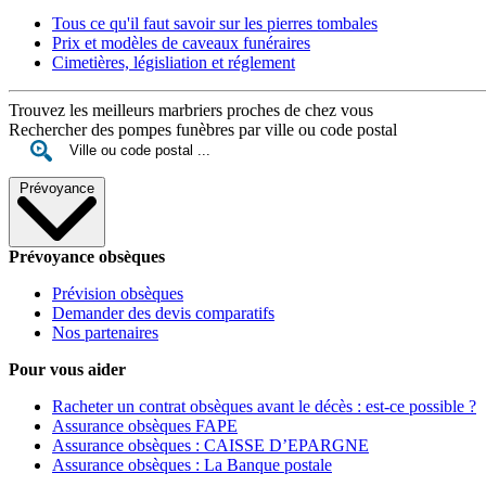
Tous ce qu'il faut savoir sur les pierres tombales
Prix et modèles de caveaux funéraires
Cimetières, législiation et réglement
Trouvez les meilleurs marbriers proches de chez vous
Rechercher des pompes funèbres par ville ou code postal
Prévoyance
Prévoyance obsèques
Prévision obsèques
Demander des devis comparatifs
Nos partenaires
Pour vous aider
Racheter un contrat obsèques avant le décès : est-ce possible ?
Assurance obsèques FAPE
Assurance obsèques : CAISSE D’EPARGNE
Assurance obsèques : La Banque postale