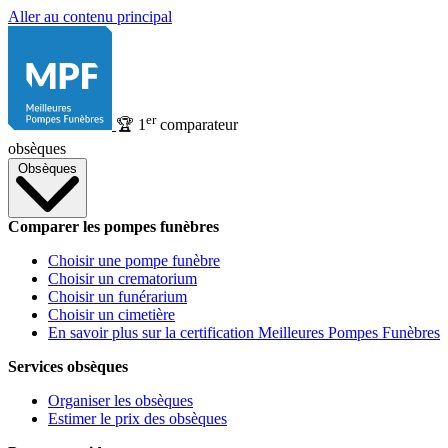
Aller au contenu principal
er
🏆
1
comparateur
obsèques
Obsèques
Comparer les pompes funèbres
Choisir une pompe funèbre
Choisir un crematorium
Choisir un funérarium
Choisir un cimetière
En savoir plus sur la certification Meilleures Pompes Funèbres
Services obsèques
Organiser les obsèques
Estimer le prix des obsèques