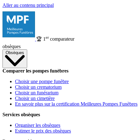
Aller au contenu principal
er
🏆
1
comparateur
obsèques
Obsèques
Comparer les pompes funèbres
Choisir une pompe funèbre
Choisir un crematorium
Choisir un funérarium
Choisir un cimetière
En savoir plus sur la certification Meilleures Pompes Funèbres
Services obsèques
Organiser les obsèques
Estimer le prix des obsèques