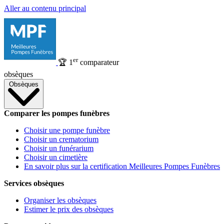
Aller au contenu principal
er
🏆
1
comparateur
obsèques
Obsèques
Comparer les pompes funèbres
Choisir une pompe funèbre
Choisir un crematorium
Choisir un funérarium
Choisir un cimetière
En savoir plus sur la certification Meilleures Pompes Funèbres
Services obsèques
Organiser les obsèques
Estimer le prix des obsèques