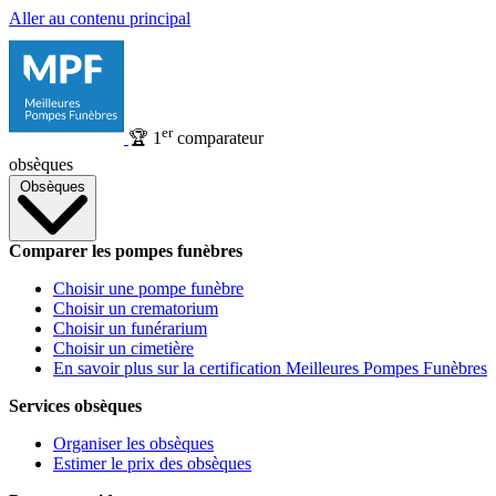
Aller au contenu principal
er
🏆
1
comparateur
obsèques
Obsèques
Comparer les pompes funèbres
Choisir une pompe funèbre
Choisir un crematorium
Choisir un funérarium
Choisir un cimetière
En savoir plus sur la certification Meilleures Pompes Funèbres
Services obsèques
Organiser les obsèques
Estimer le prix des obsèques