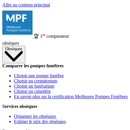
Aller au contenu principal
er
🏆
1
comparateur
obsèques
Obsèques
Comparer les pompes funèbres
Choisir une pompe funèbre
Choisir un crematorium
Choisir un funérarium
Choisir un cimetière
En savoir plus sur la certification Meilleures Pompes Funèbres
Services obsèques
Organiser les obsèques
Estimer le prix des obsèques