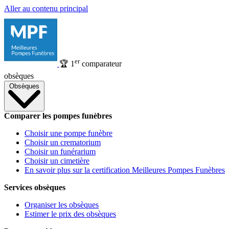
Aller au contenu principal
er
🏆
1
comparateur
obsèques
Obsèques
Comparer les pompes funèbres
Choisir une pompe funèbre
Choisir un crematorium
Choisir un funérarium
Choisir un cimetière
En savoir plus sur la certification Meilleures Pompes Funèbres
Services obsèques
Organiser les obsèques
Estimer le prix des obsèques